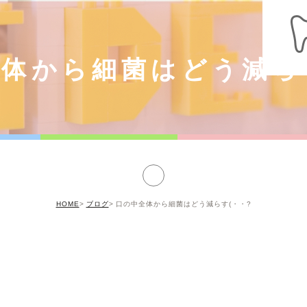
体から細菌はどう減ら
HOME
ブログ
口の中全体から細菌はどう減らす(・・?