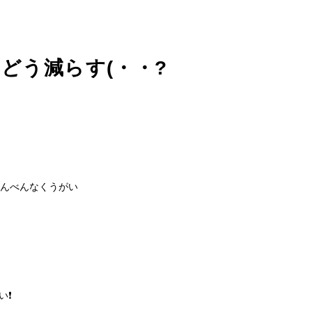
どう減らす(・・?
んべんなくうがい
い❗