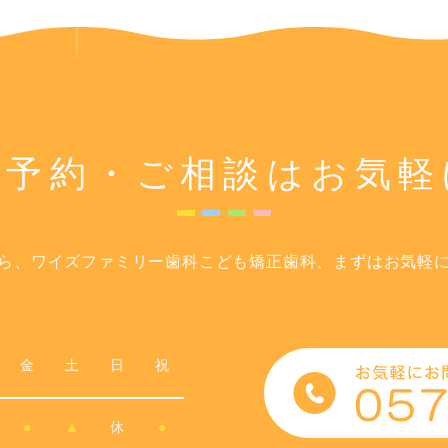
ご予約・ご相談は
お気軽
ら、ワイズファミリー歯科こども矯正歯科、まずはお気軽
金
土
日
祝
●
▲
休
●