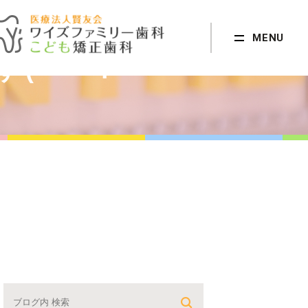
MENU
す(・・?