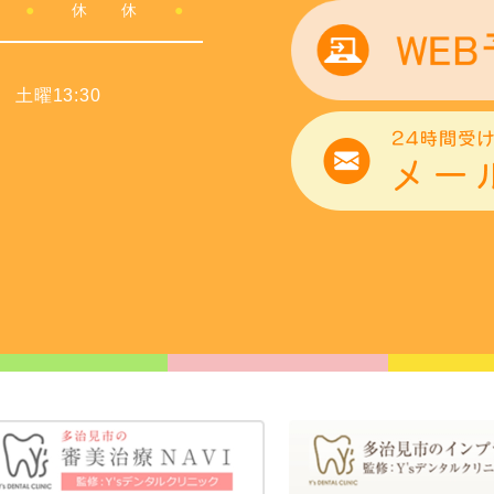
●
休
休
●
 土曜13:30