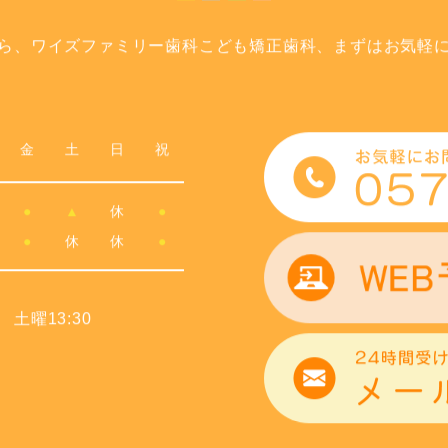
ら、ワイズファミリー歯科こども矯正歯科、まずはお気軽
金
土
日
祝
●
▲
休
●
●
休
休
●
 土曜13:30