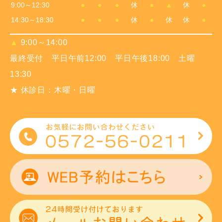
9:00～12:30
●
●
●
休
●
▲
休
●
14:30～18:30
●
●
●
休
●
休
休
●
▲
9:00～14:00
最終受付 平日午前12:00 平日午後18:00 土曜
13:30
★ 休診日：木曜・日曜