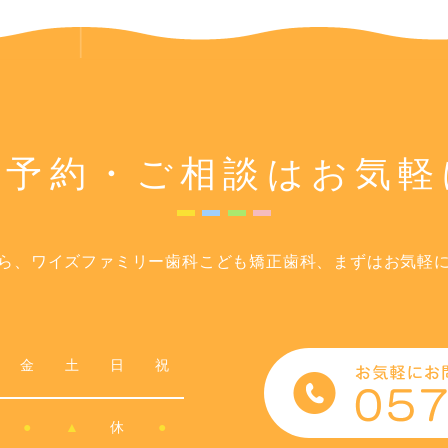
ご予約・ご相談は
お気軽
ら、ワイズファミリー歯科こども矯正歯科、まずはお気軽
金
土
日
祝
●
▲
休
●