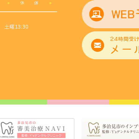
●
休
休
●
 土曜13:30