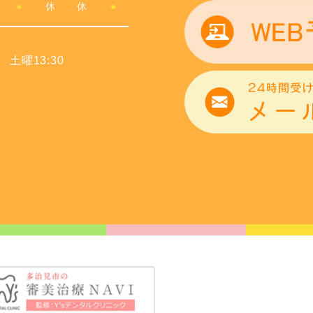
●
休
休
●
 土曜13:30