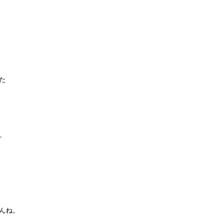
た
。
んね。