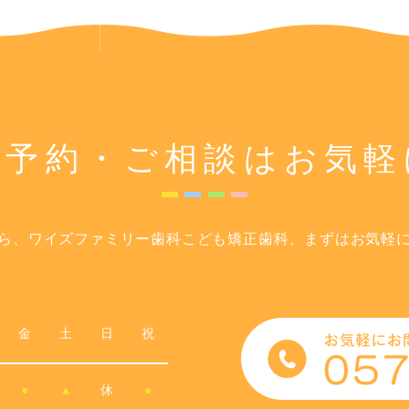
ご予約・ご相談は
お気軽
ら、ワイズファミリー歯科こども矯正歯科、まずはお気軽
金
土
日
祝
●
▲
休
●